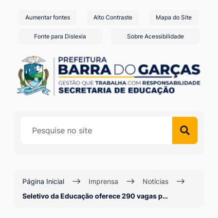
Seção
Ir
Aumentar fontes
Alto Contraste
Mapa do Site
de
para
o
atalhos
Fonte para Dislexia
Sobre Acessibilidade
conteúdo
e
[alt+1]
links
Ir
de
para
acessibilidade
o
menu
[alt+2]
Ir
para
a
Página Inicial
Imprensa
Notícias
busca
Seletivo da Educação oferece 290 vagas p…
[alt+3]