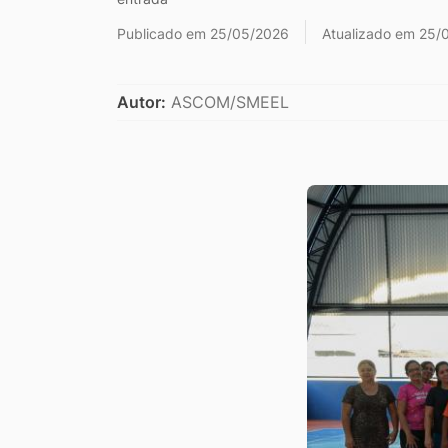
Ir
Publicado em 25/05/2026
Atualizado em 25/
para
o
Autor:
ASCOM/SMEEL
rodapé
[alt+4]