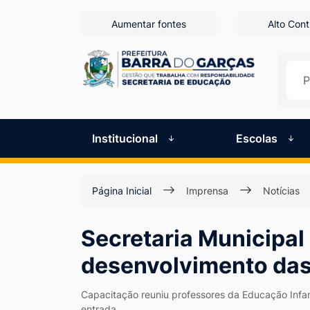
Seção
Ir
Aumentar fontes
Alto Cont
para
de
o
atalhos
conteúdo
[alt+1]
e
Ir
links
para
Institucional
Escolas
de
o
menu
acessibilidade
Página Inicial
Imprensa
Notícias
[alt+2]
Ir
Secretaria Municipal
para
a
desenvolvimento das
busca
Capacitação reuniu professores da Educação Infan
[alt+3]
entrada