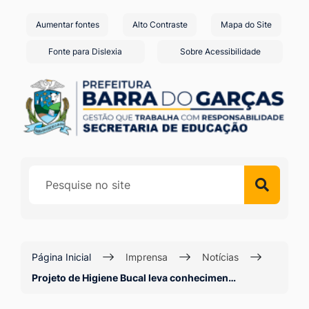
Seção
Ir
Aumentar fontes
Alto Contraste
Mapa do Site
de
para
o
atalhos
Fonte para Dislexia
Sobre Acessibilidade
conteúdo
e
[alt+1]
links
Ir
de
para
acessibilidade
o
menu
[alt+2]
Ir
para
a
Página Inicial
Imprensa
Notícias
busca
Projeto de Higiene Bucal leva conhecimen…
[alt+3]