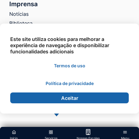
Imprensa
Notícias
Biblioteca
Galeria de Fotos
Este site utiliza cookies para melhorar a
Galeria de Vídeos
experiência de navegação e disponibilizar
Educação nas mídias
funcionalidades adicionais
Fale Conosco
Termos de uso
Política de privacidade
©2026 - Educação Barra do Garças - Todos os
direitos reservados.
Aceitar
Início
Serviços
Nossas Escolas
Menu