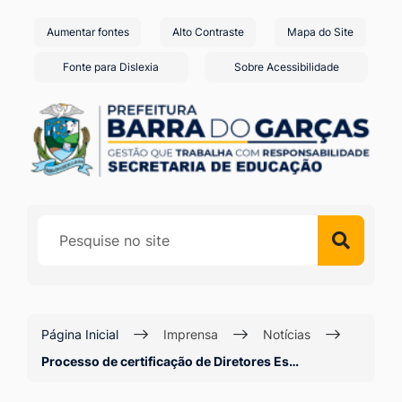
Seção
Ir
Aumentar fontes
Alto Contraste
Mapa do Site
de
para
o
atalhos
Fonte para Dislexia
Sobre Acessibilidade
conteúdo
e
[alt+1]
links
Ir
de
para
acessibilidade
o
menu
[alt+2]
Ir
para
a
Página Inicial
Imprensa
Notícias
busca
Processo de certificação de Diretores Es…
[alt+3]