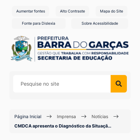
Seção
Ir
Aumentar fontes
Alto Contraste
Mapa do Site
de
para
o
atalhos
Fonte para Dislexia
Sobre Acessibilidade
conteúdo
e
[alt+1]
links
Ir
de
para
acessibilidade
o
menu
[alt+2]
Ir
para
a
Página Inicial
Imprensa
Notícias
busca
CMDCA apresenta o Diagnóstico da Situaçã…
[alt+3]