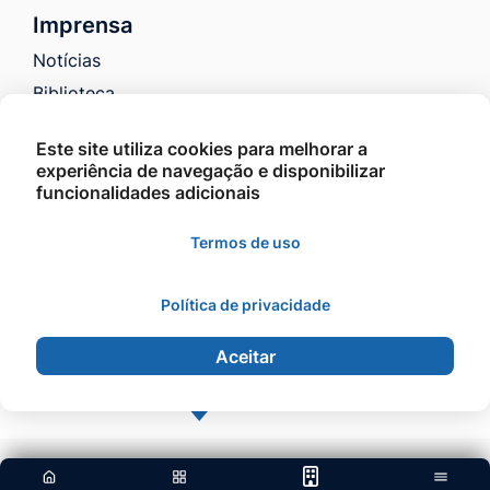
Imprensa
Notícias
Biblioteca
Galeria de Fotos
Este site utiliza cookies para melhorar a
Galeria de Vídeos
experiência de navegação e disponibilizar
Educação nas mídias
funcionalidades adicionais
Fale Conosco
Termos de uso
Política de privacidade
©2026 - Educação Barra do Garças - Todos os
direitos reservados.
Aceitar