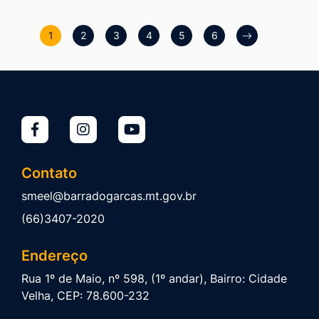
1
2
3
4
5
6
Contato
smeel@barradogarcas.mt.gov.br
(66)3407-2020
Endereço
Rua 1º de Maio, nº 598, (1º andar), Bairro: Cidade
Velha, CEP: 78.600-232