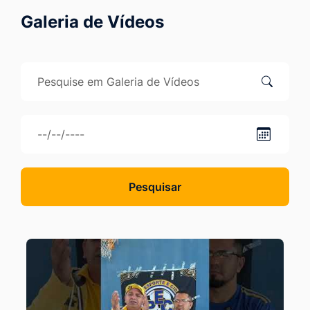
Ir
Galeria de Vídeos
para
o
rodapé
[alt+4]
Pesquisar