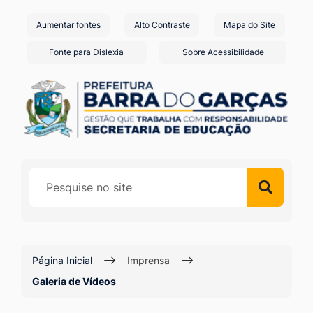
Seção
Ir
Aumentar fontes
Alto Contraste
Mapa do Site
de
para
o
atalhos
Fonte para Dislexia
Sobre Acessibilidade
conteúdo
e
[alt+1]
links
Ir
de
para
acessibilidade
o
menu
[alt+2]
Ir
para
a
Página Inicial
Imprensa
busca
Galeria de Vídeos
[alt+3]