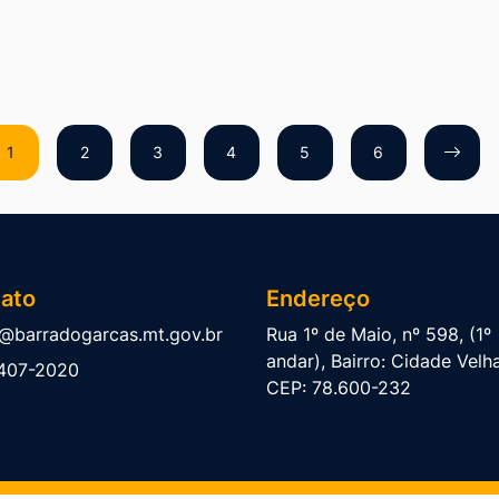
1
2
3
4
5
6
ato
Endereço
@barradogarcas.mt.gov.br
Rua 1º de Maio, nº 598, (1º
andar), Bairro: Cidade Velha
407-2020
CEP: 78.600-232