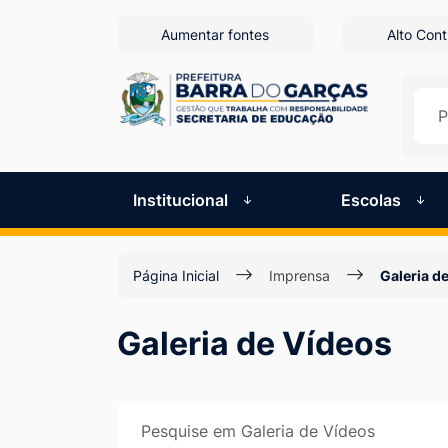
Seção
Ir
Aumentar fontes
Alto Cont
para
de
o
atalhos
conteúdo
[alt+1]
e
Ir
links
para
Institucional
Escolas
de
o
menu
acessibilidade
Página Inicial
Imprensa
Galeria d
[alt+2]
Ir
Galeria de Vídeos
para
a
busca
[alt+3]