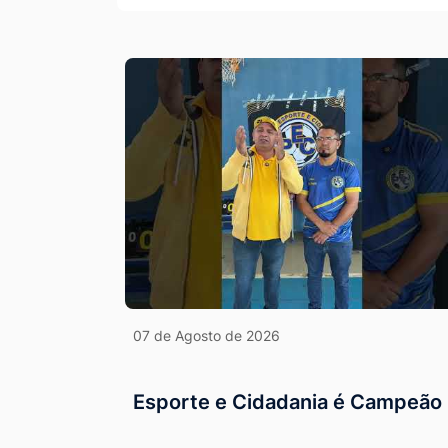
Ir
para
o
rodapé
[alt+4]
07 de Agosto de 2026
Esporte e Cidadania é Campeão