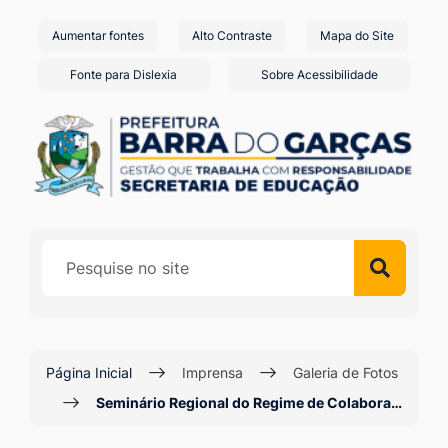
Seção
Ir
Aumentar fontes
Alto Contraste
Mapa do Site
de
para
o
atalhos
Fonte para Dislexia
Sobre Acessibilidade
conteúdo
e
[alt+1]
links
Ir
de
para
acessibilidade
o
menu
[alt+2]
Ir
para
a
Página Inicial
Imprensa
Galeria de Fotos
busca
Seminário Regional do Regime de Colabora…
[alt+3]