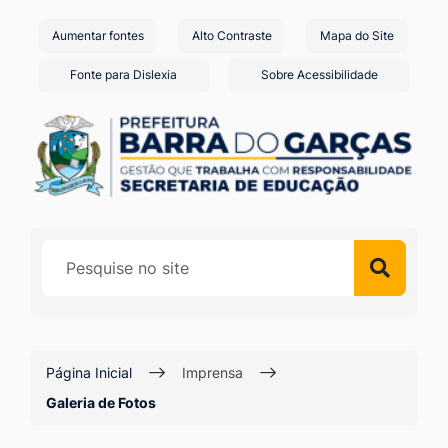
Seção
Ir
Aumentar fontes
Alto Contraste
Mapa do Site
de
para
o
atalhos
Fonte para Dislexia
Sobre Acessibilidade
conteúdo
e
[alt+1]
links
Ir
de
para
acessibilidade
o
menu
[alt+2]
Ir
para
a
Página Inicial
Imprensa
busca
Galeria de Fotos
[alt+3]