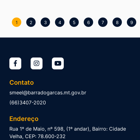
1
2
3
4
5
6
7
8
9
Contato
smeel@barradogarcas.mt.gov.br
(66)3407-2020
Endereço
Rua 1º de Maio, nº 598, (1º andar), Bairro: Cidade
Velha, CEP: 78.600-232