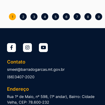
1
2
3
4
5
6
7
8
9
Contato
smeel@barradogarcas.mt.gov.br
(66)3407-2020
Endereço
Rua 1º de Maio, nº 598, (1º andar), Bairro: Cidade
Velha, CEP: 78.600-232