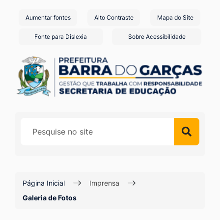
Seção
Ir
Aumentar fontes
Alto Contraste
Mapa do Site
de
para
o
atalhos
Fonte para Dislexia
Sobre Acessibilidade
conteúdo
e
[alt+1]
links
Ir
de
para
acessibilidade
o
menu
[alt+2]
Ir
para
a
Página Inicial
Imprensa
busca
Galeria de Fotos
[alt+3]