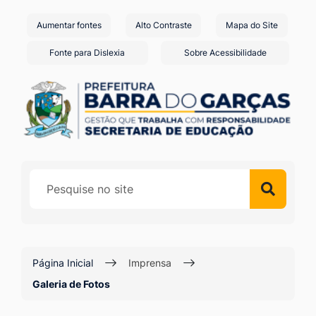
Seção
Ir
Aumentar fontes
Alto Contraste
Mapa do Site
de
para
o
atalhos
Fonte para Dislexia
Sobre Acessibilidade
conteúdo
e
[alt+1]
links
Ir
de
para
acessibilidade
o
menu
[alt+2]
Ir
para
a
Página Inicial
Imprensa
busca
Galeria de Fotos
[alt+3]